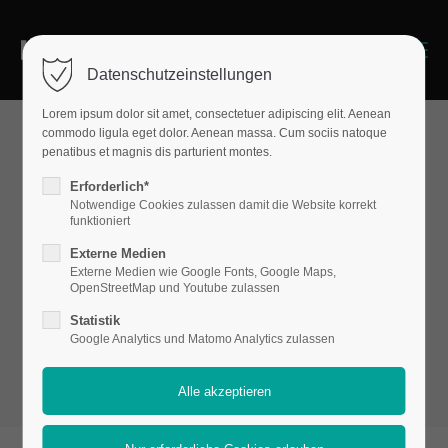
Menu
Datenschutzeinstellungen
Lorem ipsum dolor sit amet, consectetuer adipiscing elit. Aenean
commodo ligula eget dolor. Aenean massa. Cum sociis natoque
penatibus et magnis dis parturient montes.
Interactive elements
Erforderlich*
Hoverimag
Notwendige Cookies zulassen damit die Website korrekt
funktioniert
Externe Medien
Externe Medien wie Google Fonts, Google Maps,
e
OpenStreetMap und Youtube zulassen
Statistik
Google Analytics und Matomo Analytics zulassen