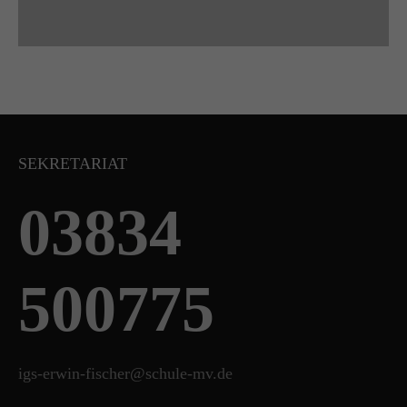
SEKRETARIAT
03834
500775
igs-erwin-fischer@schule-mv.de