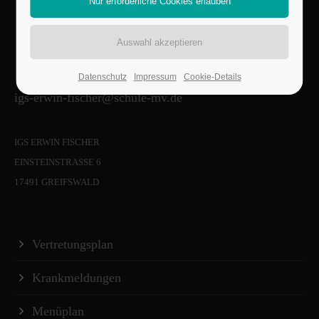
500775
Datenschutz
Impressum
Cookie-Details
igs-erwin-fischer@schule-mv.de
IGS ERWIN FISCHER
EINSTEINSTRASSE 6
17491 GREIFSWALD
Vertretungsplan
Krankmeldungen
Menüplan