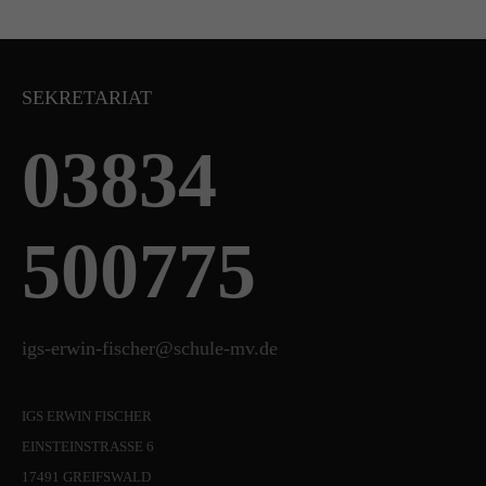
SEKRETARIAT
03834
500775
igs-erwin-fischer@schule-mv.de
IGS ERWIN FISCHER
EINSTEINSTRASSE 6
17491 GREIFSWALD