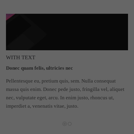
W
Do
Pe
et
ma
WITH TEXT
W
ne
im
Donec quam felis, ultricies nec
Do
Zurück
Vorwärts
Pellentesque eu, pretium quis, sem. Nulla consequat
Pe
massa quis enim. Donec pede justo, fringilla vel, aliquet
ma
nec, vulputate eget, arcu. In enim justo, rhoncus ut,
ne
imperdiet a, venenatis vitae, justo.
im