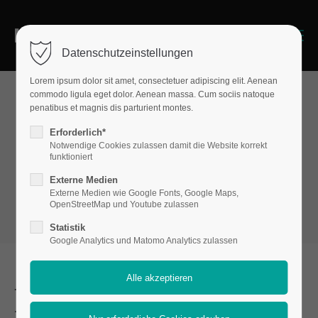
Menu
Datenschutzeinstellungen
Lorem ipsum dolor sit amet, consectetuer adipiscing elit. Aenean
commodo ligula eget dolor. Aenean massa. Cum sociis natoque
penatibus et magnis dis parturient montes.
Text & Images
Erforderlich*
Text
Notwendige Cookies zulassen damit die Website korrekt
funktioniert
Externe Medien
Externe Medien wie Google Fonts, Google Maps,
OpenStreetMap und Youtube zulassen
Statistik
Google Analytics und Matomo Analytics zulassen
Paragraph Default