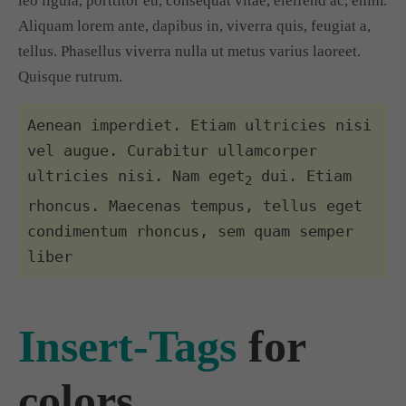
leo ligula, porttitor eu, consequat vitae, eleifend ac, enim.
Aliquam lorem ante, dapibus in, viverra quis, feugiat a,
tellus. Phasellus viverra nulla ut metus varius laoreet.
Quisque rutrum.
Aenean imperdiet. Etiam ultricies nisi
vel augue. Curabitur ullamcorper
ultricies nisi. Nam eget
dui. Etiam
2
rhoncus. Maecenas tempus, tellus eget
condimentum rhoncus, sem quam semper
liber
Insert-Tags
for
colors