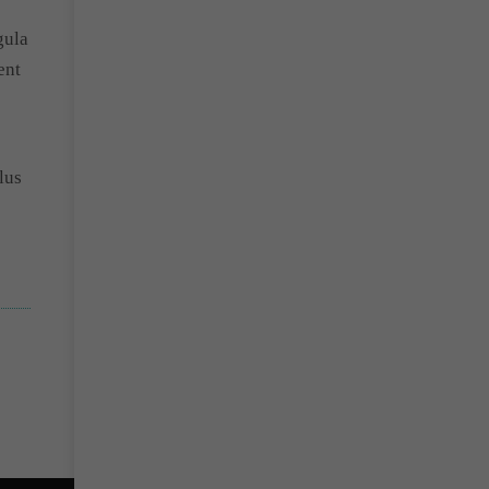
gula
ent
lus