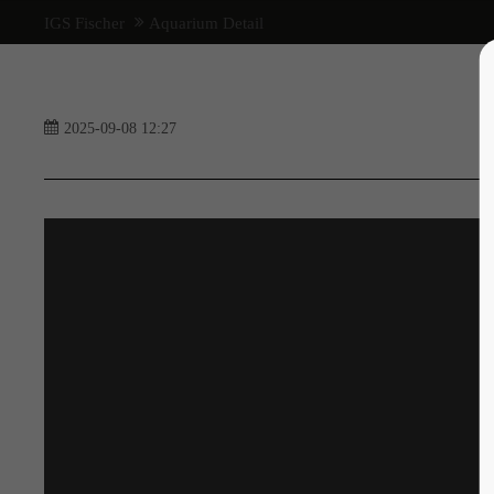
IGS Fischer
Aquarium Detail
Login
Support
Lorem ipsum dolor sit a
Benutzername
2025-09-08 12:27
24h
Passwort
/ 36
Anmelden
We offer support for our
Register
|
Lost your password?
customers
Mon - Fri 8:00am - 5:
(GMT +1)