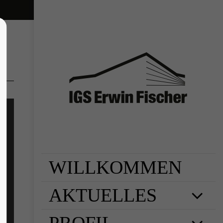
lor sit amet,
piscing elit.
 ligula eget
assa. Cum sociis
s et magnis dis
s, nascetur
Donec quam felis,
WILLKOMMEN
AKTUELLES